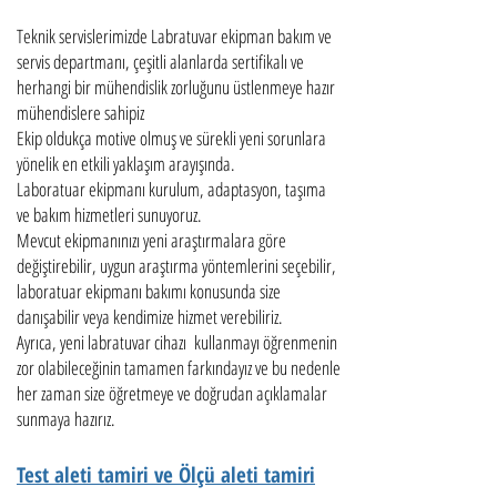
Teknik servislerimizde Labratuvar ekipman bakım ve
servis departmanı, çeşitli alanlarda sertifikalı ve
herhangi bir mühendislik zorluğunu üstlenmeye hazır
mühendislere sahipiz
Ekip oldukça motive olmuş ve sürekli yeni sorunlara
yönelik en etkili yaklaşım arayışında.
Laboratuar ekipmanı kurulum, adaptasyon, taşıma
ve bakım hizmetleri sunuyoruz.
Mevcut ekipmanınızı yeni araştırmalara göre
değiştirebilir, uygun araştırma yöntemlerini seçebilir,
laboratuar ekipmanı bakımı konusunda size
danışabilir veya kendimize hizmet verebiliriz.
Ayrıca, yeni labratuvar cihazı kullanmayı öğrenmenin
zor olabileceğinin tamamen farkındayız ve bu nedenle
her zaman size öğretmeye ve doğrudan açıklamalar
sunmaya hazırız.
Test aleti tamiri ve Ölçü aleti tamiri