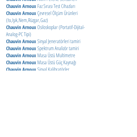
Faz Sırası Test Cihazları
Chauvin Arnoux
Çevresel Ölçüm Ürünleri
Chauvin Arnoux
(Isı,Işık,Nem,Rüzgar,Gaz)
Osiloskoplar (Portatif-Dijital-
Chauvin Arnoux
Analog-PC Tipi)
Sinyal Jeneratörleri tamiri
Chauvin Arnoux
Spektrum Analizör tamiri
Chauvin Arnoux
Masa Üstü Multimetre
Chauvin Arnoux
Masa Üstü Güç Kaynağı
Chauvin Arnoux
Sinyal Kalibratörler
Chauvin Arnoux
RLC Ölçüm (RLC Bridge)
Chauvin Arnoux
RF / Mikro Dalga / Manyetik
Chauvin Arnoux
Alan Ölçüm Ürünleri
Veri Kayıt (Recorder)
Chauvin Arnoux
Batarya Test Cihazları
Chauvin Arnoux
Chauvin Arnoux Teknik Servisi