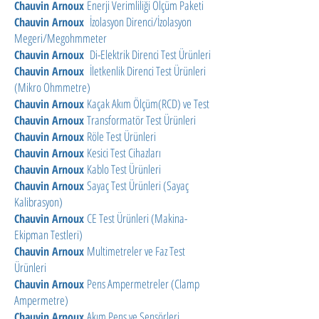
Enerji Verimliliği Ölçüm Paketi
Chauvin Arnoux
İzolasyon Direnci/İzolasyon
Chauvin Arnoux
Megeri/Megohmmeter
Di-Elektrik Direnci Test Ürünleri
Chauvin Arnoux
İletkenlik Direnci Test Ürünleri
Chauvin Arnoux
(Mikro Ohmmetre)
Kaçak Akım Ölçüm(RCD) ve Test
Chauvin Arnoux
Transformatör Test Ürünleri
Chauvin Arnoux
Röle Test Ürünleri
Chauvin Arnoux
Kesici Test Cihazları
Chauvin Arnoux
Kablo Test Ürünleri
Chauvin Arnoux
Sayaç Test Ürünleri (Sayaç
Chauvin Arnoux
Kalibrasyon)
CE Test Ürünleri (Makina-
Chauvin Arnoux
Ekipman Testleri)
Multimetreler ve Faz Test
Chauvin Arnoux
Ürünleri
Pens Ampermetreler (Clamp
Chauvin Arnoux
Ampermetre)
Akım Pens ve Sensörleri
Chauvin Arnoux