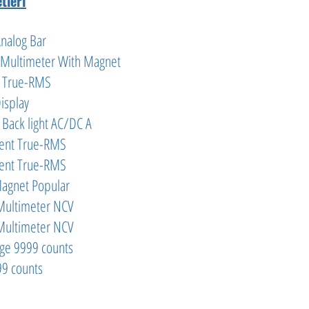
tleri
nalog Bar
Multimeter With Magnet
s True-RMS
isplay
Back light AC/DC A
rent True-RMS
rent True-RMS
agnet Popular
Multimeter NCV
Multimeter NCV
ge 9999 counts
99 counts