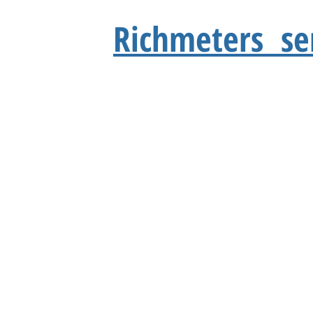
Richmeters ser
visi değil özel servisiyiz.Garanti kapsamındaki cihazlara
e arıza kodları veya hata durumlarında teknik destek
© Copyright
© 2018 by 
tamiri
amiri
Valf tamiri