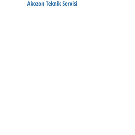
Akozon Teknik Servisi
visi değil özel servisiyiz.Garanti kapsamındaki cihazlara
e arıza kodları veya hata durumlarında teknik destek
© Copyright
© 2018 by 
tamiri
amiri
Valf tamiri