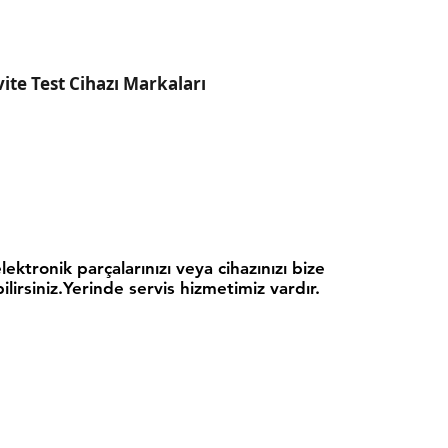
ite Test Cihazı Markaları
elektronik parçalarınızı veya cihazınızı bize
ilirsiniz.Yerinde servis hizmetimiz vardır.
visi değil özel servisiyiz.Garanti kapsamındaki cihazlara
e arıza kodları veya hata durumlarında teknik destek
© Copyright
© 2018 by 