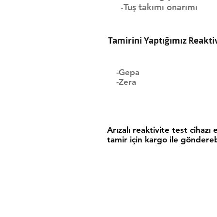
-Tuş takımı onarımı
Tamirini Yaptığımız Reaktiv
-Gepa
-Zera
Arızalı reaktivite test cihazı 
tamir için kargo ile göndereb
Markaların türkiye yetkili ser
bakmıyoruz. Cihazların hata v
hizmetimiz vardır.