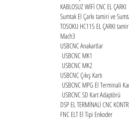
KABLOSUZ WİFİ CNC EL ÇARKI
Sumtak El Çarkı tamiri ve Sumt
TOSOKU HC115 EL ÇARKI tamiri 
Mach3
USBCNC Anakartlar
USBCNC MK1
USBCNC MK2
USBCNC Çıkış Kartı
USBCNC MPG El Terminali Kar
USBCNC SD Kart Adaptörü
DSP EL TERMİNALİ CNC KONTR
FNC ELT El Tipi Enkoder
Markaların türkiye yetkili ser