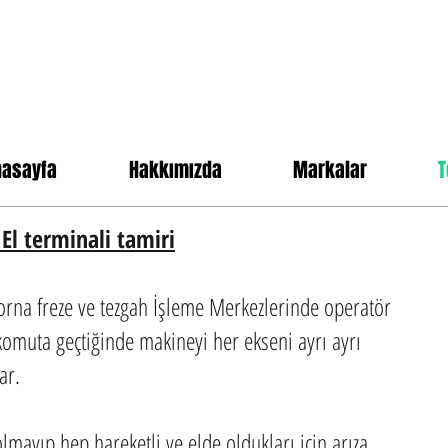
nasayfa
Hakkımızda
Markalar
T
 El terminali tamiri
Torna freze ve tezgah İşleme Merkezlerinde operatör
omuta geçtiğinde makineyi her ekseni ayrı ayrı
ar.
olmayıp hep hareketli ve elde oldukları için arıza