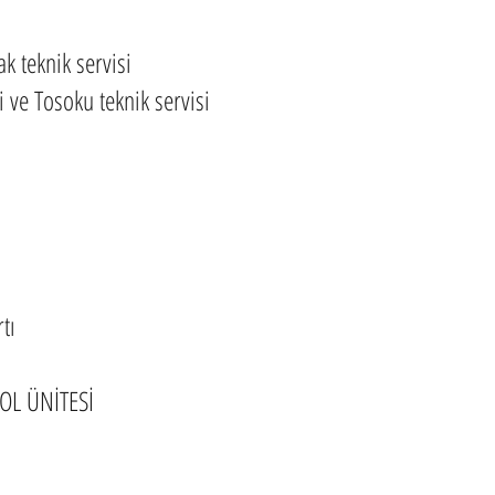
ak teknik servisi
ve Tosoku teknik servisi
tı
OL ÜNİTESİ
visi değil özel servisiyiz.Garanti kapsamındaki cihazlara