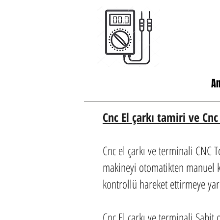
A
Cnc El çarkı tamiri ve Cnc
Cnc el çarkı ve terminali CNC 
makineyi otomatikten manuel k
kontrollü hareket ettirmeye yar
Cnc El çarkı ve terminali Sabit 