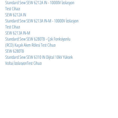
Standard Sew SEW 6212A IN - 10000V İzolasyon
Test Cihazı
SEW 6212A IN
Standard Sew SEW 6213A IN-M - 10000V İzolasyon
Test Cihazı
SEW 6213A IN-M
Standard Sew SEW 6280TB - Çok Fonksiyonlu
(RCD) Kaçak Akım Rölesi Test Cihazı
SEW 6280TB
Standard Sew SEW 6310 IN Dijital 10kV Yüksek
Voltaj İzolasyonTest Cihazı
SEW 6310 IN
Standard Sew Sew 8015 PM Power Metre
Standard Sew SEW 9000 MF Çok İşlevli Test Cihazı
Sew Teknik servisi
Arızalı cihazlarınızı bize
kargo ile