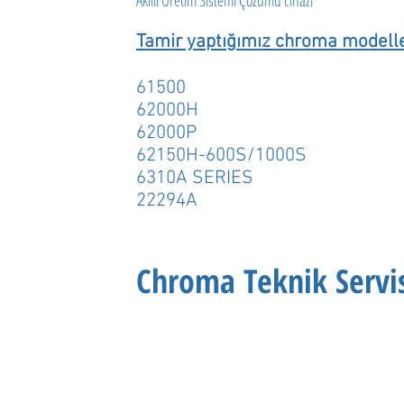
Akıllı Üretim Sistemi Çözümü cihazı
Tamir yaptığımız chroma modelle
61500
62000H
62000P
62150H-600S/1000S
6310A SERIES
22294A
Chroma Teknik Servi
visi değil özel servisiyiz.Garanti kapsamındaki cihazlara
e arıza kodları veya hata durumlarında teknik destek